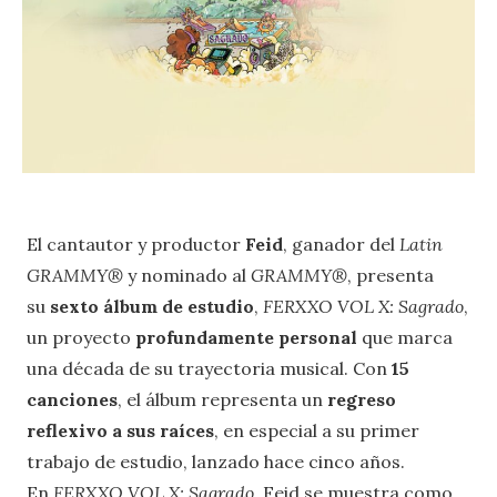
El cantautor y productor
Feid
, ganador del
Latin
GRAMMY®
y nominado al
GRAMMY®
, presenta
su
sexto álbum de estudio
,
FERXXO VOL X: Sagrado
,
un proyecto
profundamente personal
que marca
una década de su trayectoria musical. Con
15
canciones
, el álbum representa un
regreso
reflexivo a sus raíces
, en especial a su primer
trabajo de estudio, lanzado hace cinco años.
En
FERXXO VOL X: Sagrado
, Feid se muestra como