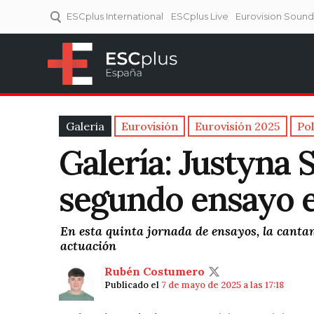
ESCplus International
ESCplus Live
Eurovision Soun
ESCplus España
Tu punto de referencia al
Eurovisión y NFs.
Galeria
Eurovisión
Eurovisión 2025
Po
Galería: Justyna 
segundo ensayo e
En esta quinta jornada de ensayos, la cantant
actuación
Rubén Costumero
Publicado el
7 de mayo de 2025 a las 17:18