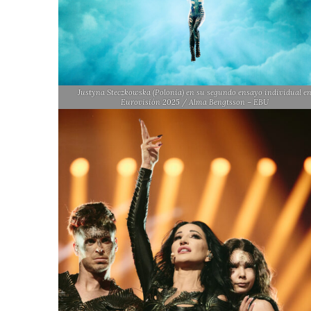
Justyna Steczkowska (Polonia) en su segundo ensayo individual e
Eurovisión 2025 / Alma Bengtsson – EBU