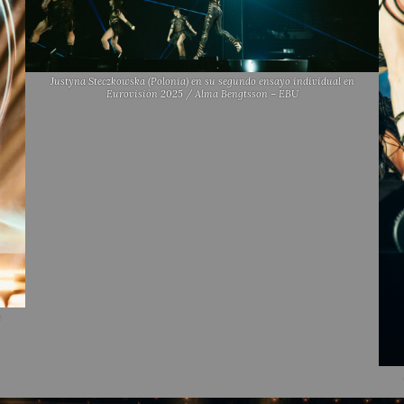
Justyna Steczkowska (Polonia) en su segundo ensayo individual en
Eurovisión 2025 / Alma Bengtsson – EBU
n