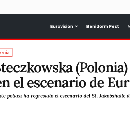
d
Eurovisión
Benidorm Fest
M
ternativo sobre la música y fiestas de toda Europa, Noticias diarias, op
lonia
Steczkowska (Polonia)
n el escenario de Eur
e polaca ha regresado el escenario del St. Jakobshalle 