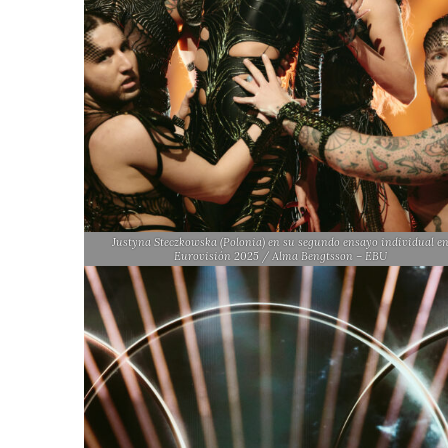
Justyna Steczkowska (Polonia) en su segundo ensayo individual e
Eurovisión 2025 / Alma Bengtsson – EBU