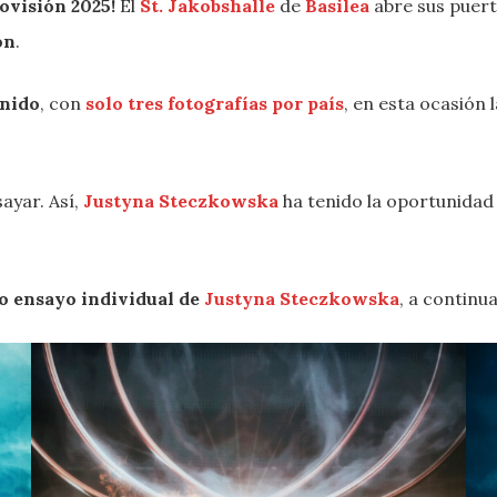
ovisión 2025!
El
St. Jakobshalle
de
Basilea
abre sus puert
ón
.
enido
, con
solo tres fotografías por país
, en esta ocasión 
ayar. Así,
Justyna Steczkowska
ha tenido la oportunidad
 ensayo individual de
Justyna Steczkowska
, a continu