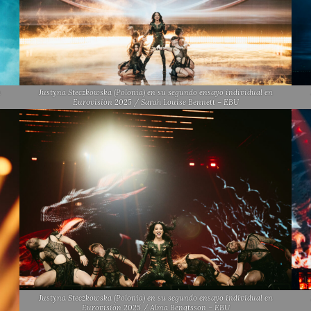
n
Justyna Steczkowska (Polonia) en su segundo ensayo individual en
Eurovisión 2025 / Sarah Louise Bennett – EBU
Justyna Steczkowska (Polonia) en su segundo ensayo individual en
Eurovisión 2025 / Alma Bengtsson – EBU