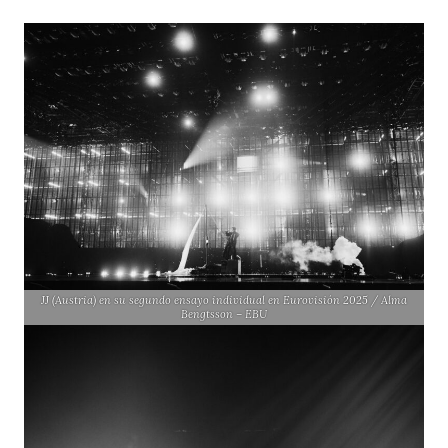
JJ (Austria) en su segundo ensayo individual en Eurovisión 2025 / Alma
Bengtsson – EBU