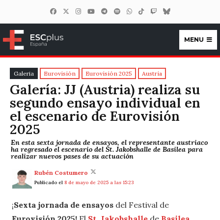
MENU
ESCplus España
Galeria
Eurovisión
Eurovisión 2025
Austria
Galería: JJ (Austria) realiza su
segundo ensayo individual en
el escenario de Eurovisión
2025
En esta sexta jornada de ensayos, el representante austriaco
ha regresado el escenario del St. Jakobshalle de Basilea para
realizar nuevos pases de su actuación
Rubén Costumero
Publicado el
8 de mayo de 2025 a las 15:23
¡
Sexta jornada de ensayos
del Festival de
Eurovisión 2025!
El
St. Jakobshalle
de
Basilea