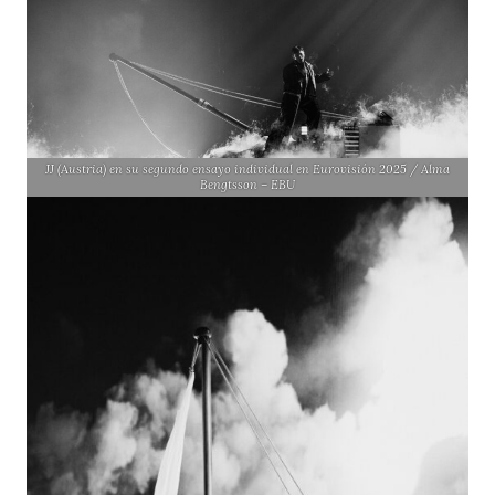
JJ (Austria) en su segundo ensayo individual en Eurovisión 2025 / Alma
Bengtsson – EBU