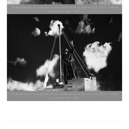
JJ (Austria) en su segundo ensayo individual en Eurovisión 2025 / Sarah
Louise Bennett – EBU
JJ (Austria) en su segundo ensayo individual en Eurovisión 2025 / Sarah
Louise Bennett – EBU