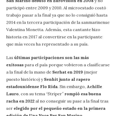
San Marino debutó en Eurovisión en 2008
y no
participó entre 2009 y 2010. Al microestado costó
trabajo pasar a la final ya que no lo consiguió hasta
2014 en la tercera participación de la sanmarinense
Valentina Monetta. Además, esta cantante hizo
historia en 2017 al convertirse en la participante
que más veces ha representado a su país.
Las
últimas participaciones son las más
exitosas
para el país porque volvieron a clasificarse
a la final de la mano de
Serhat en 2019
(mejor
puesto histórico) y
Senhit junto al rapero
estadounidense Flo Rida
. Sin embargo,
Achille
Lauro
, con su tema “Striper”
rompió esa buena
racha en 2022
al no conseguir su pase a la final tras
ser
elegido por el pequeño estado en la primera
edición de Una Voce Per San Marino.