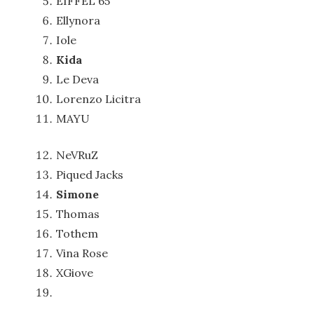
EIFFEL 65
Ellynora
Iole
Kida
Le Deva
Lorenzo Licitra
MAYU
NeVRuZ
Piqued Jacks
Simone
Thomas
Tothem
Vina Rose
XGiove