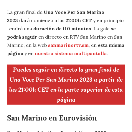
La gran final de
Una Voce Per San Marino
2023
dará comienzo a las
21:00h CET
y en principio
tendrá una
duración de 110 minutos
. La gala
se
podrá seguir
en directo en RTV San Marino
en San
Marino, en la web
sanmarinortv.sm
, en
esta misma
página
y en
nuestro sistema multipantalla
.
Puedes seguir en directo la gran final de
Una Voce Per San Marino 2023 a partir de
las 21:00h CET en la parte superior de esta
página
San Marino en Eurovisión