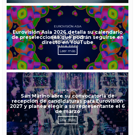
EUROVISIÓN ASIA
Eurovisión Asia 2026 detalla su calendario
de preselecciones que podrán seguirse en
directo en YouTube
Leer más
EUROVISIÓN
San Marino abre su convocatoria de
recepción de candidaturas para Eurovisión
2027 y planea elegir a su representante el 6
de marzo
Leer más