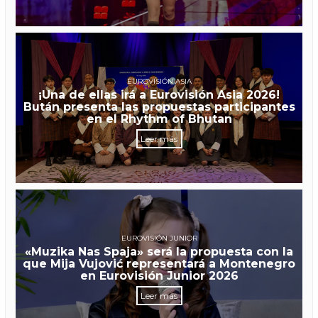
EUROVISIÓN ASIA
¡Una de ellas irá a Eurovisión Asia 2026!
Bután presenta las propuestas participantes
en el Rhythm of Bhutan
Leer más
EUROVISIÓN JUNIOR
«Muzika Nas Spaja» será la propuesta con la
que Mija Vujović representará a Montenegro
en Eurovisión Junior 2026
Leer más