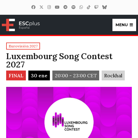
MENU
ESCplus España
Eurovisión 2027
Luxembourg Song Contest
2027
FINAL
30 ene
20:00 - 23:00
CET
Rockhal