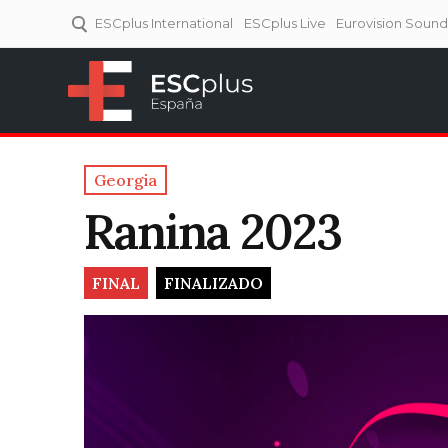
ESCplus International
ESCplus Live
Eurovision Soun
ESCplus España
Tu punto de referencia al
Eurovisión y NFs.
Georgia
Ranina 2023
FINAL
FINALIZADO