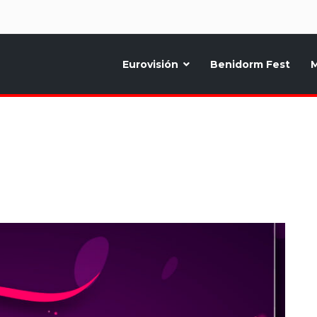
d
Eurovisión
Benidorm Fest
M
ternativo sobre la música y fiestas de toda Europa, Noticias diarias, op