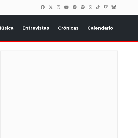
úsica
Entrevistas
Crónicas
Calendario
inión, Eurostars, y todo lo relacionado con el festival de