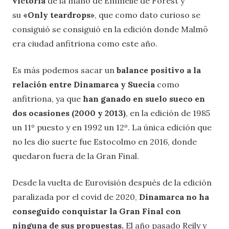
victoria
de la mano de Emmelie de Forest y
su
«Only teardrops»
, que como dato curioso se
consiguió se consiguió en la edición donde Malmö
era ciudad anfitriona como este año.
Es más podemos sacar un
balance positivo a la
relación entre Dinamarca y Suecia
como
anfitriona, ya que
han ganado en suelo sueco en
dos ocasiones (2000 y 2013)
, en la edición de 1985
un 11º puesto y en 1992 un 12º. La única edición que
no les dio suerte fue Estocolmo en 2016, donde
quedaron fuera de la Gran Final.
Desde la vuelta de Eurovisión después de la edición
paralizada por el covid de 2020,
Dinamarca no ha
conseguido conquistar la Gran Final con
ninguna de sus propuestas.
El año pasado Reily y