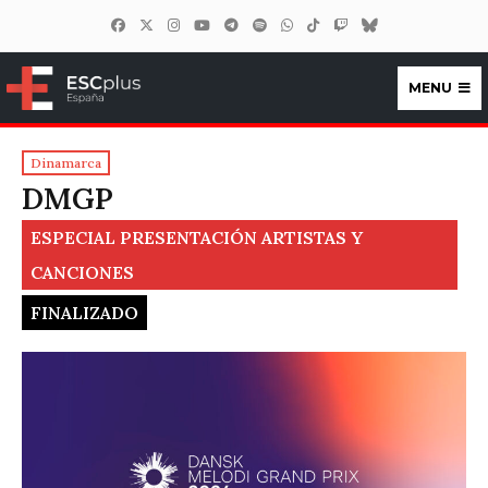
MENU
ESCplus España
Dinamarca
DMGP
ESPECIAL PRESENTACIÓN ARTISTAS Y
CANCIONES
FINALIZADO