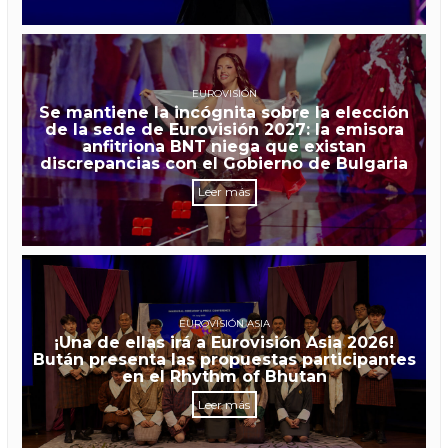
EUROVISIÓN
Se mantiene la incógnita sobre la elección
de la sede de Eurovisión 2027: la emisora
anfitriona BNT niega que existan
discrepancias con el Gobierno de Bulgaria
Leer más
EUROVISIÓN ASIA
¡Una de ellas irá a Eurovisión Asia 2026!
Bután presenta las propuestas participantes
en el Rhythm of Bhutan
Leer más