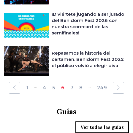
¡Diviértete jugando a ser jurado
del Benidorm Fest 2026 con
nuestra scorecard de las
semifinales!
Repasamos la historia del
certamen. Benidorm Fest 2025:
el público volvió a elegir diva
...
...
1
4
5
6
7
8
249
Guías
Ver todas las guías