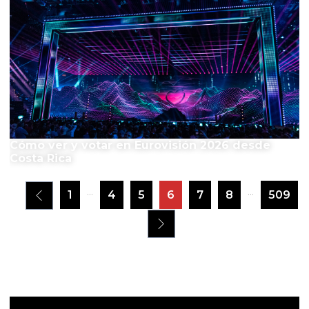
Cómo ver y votar en Eurovisión 2026 desde
Costa Rica
...
...
1
4
5
6
7
8
509