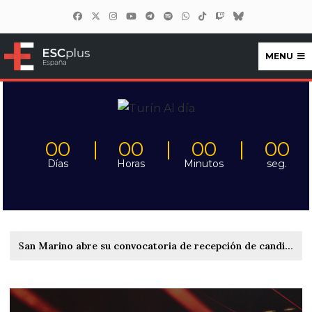
MENU
ESCplus España
00
00
00
00
Días
Horas
Minutos
seg.
San Marino abre su convocatoria de recepción de candidaturas para Eurovisión 2027 y planea elegir a su representante el 6 de marzo