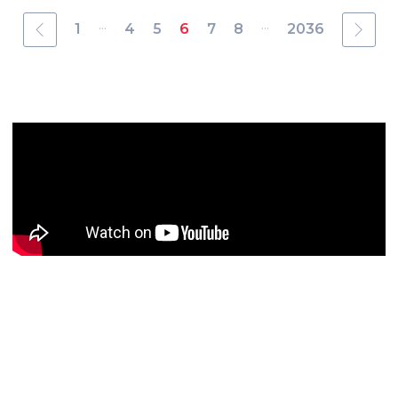
...
...
1
4
5
6
7
8
2036