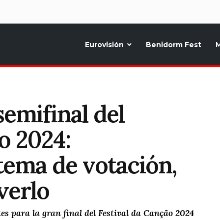
d
Eurovisión
Benidorm Fest
M
ternativo sobre la música y fiestas de toda Europa, Noticias diarias, op
semifinal del
o 2024:
stema de votación,
verlo
tes para la gran final del Festival da Canção 2024