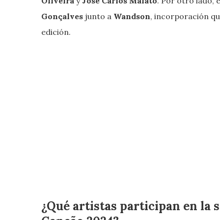
Oliveira
y
José Carlos Malato
. Por otro lado,
Gonçalves
junto a
Wandson
, incorporación qu
edición.
¿Qué artistas participan en la 