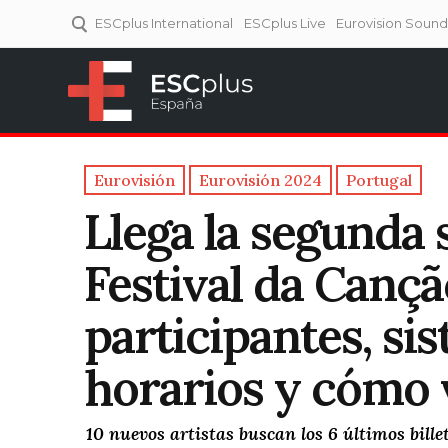
ESCplus International
ESCplus Live
Eurovision Soun
ESCplus España
Tu punto de referencia al
Eurovisión y NFs.
Eurovisión
Eurovisión 2024
Portugal
Llega la segunda 
Festival da Cançã
participantes, si
horarios y cómo 
10 nuevos artistas buscan los 6 últimos bille