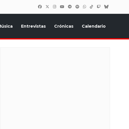
úsica
Entrevistas
Crónicas
Calendario
inión, Eurostars, y todo lo relacionado con el festival de