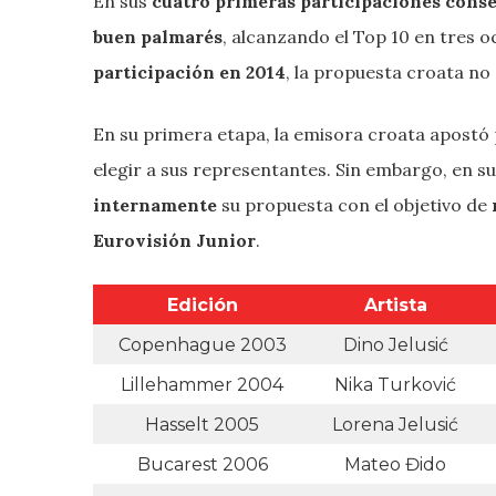
En sus
cuatro primeras participaciones cons
buen palmarés
, alcanzando el Top 10 en tres 
participación en 2014
, la propuesta croata no
En su primera etapa, la emisora croata apostó
elegir a sus representantes. Sin embargo, en s
internamente
su propuesta con el objetivo de
Eurovisión Junior
.
Edición
Artista
Copenhague 2003
Dino Jelusić
Lillehammer 2004
Nika Turković
Hasselt 2005
Lorena Jelusić
Bucarest 2006
Mateo Đido