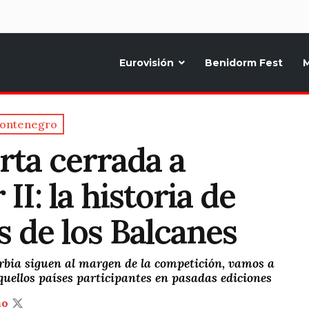
d
Eurovisión
Benidorm Fest
M
ternativo sobre la música y fiestas de toda Europa, Noticias diarias, op
ontenegro
rta cerrada a
II: la historia de
s de los Balcanes
rbia siguen al margen de la competición, vamos a
aquellos países participantes en pasadas ediciones
ño