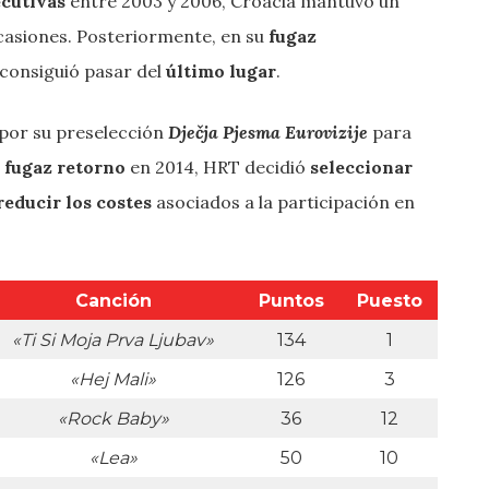
ecutivas
entre 2003 y 2006, Croacia mantuvo un
ocasiones. Posteriormente, en su
fugaz
 consiguió pasar del
último lugar
.
 por su preselección
Dječja Pjesma Eurovizije
para
u
fugaz retorno
en 2014, HRT decidió
seleccionar
reducir los costes
asociados a la participación en
Canción
Puntos
Puesto
«Ti Si Moja Prva Ljubav»
134
1
«Hej Mali»
126
3
«Rock Baby»
36
12
«Lea»
50
10