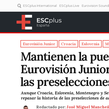
ESCplus International
ESCplus Live
Eurovision Soun
ESCplus España
Tu punto de referencia al
Eurovisión y NFs.
Eurovisión Junior
Croacia
Eslovenia
M
Mantienen la pue
Eurovisión Junior 
las preseleccione
Aunque Croacia, Eslovenia, Montenegro y Se
repasar la historia de las preselecciones de 
Redactado por:
José Miguel Manche