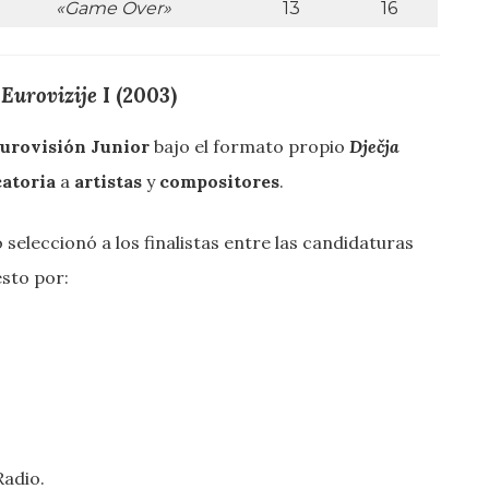
«Game Over»
13
16
 Eurovizije
I (2003)
urovisión Junior
bajo el formato propio
Dječja
atoria
a
artistas
y
compositores
.
seleccionó a los finalistas entre las candidaturas
sto por:
Radio.