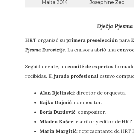
Malta 2014
Josephine Zec
Dječja Pjesma
HRT
organizó su
primera preselección
para
E
Pjesma Eurovizije
. La emisora abrió una
convoc
Seguidamente, un
comité de expertos
formado 
recibidas. El
jurado profesional
estuvo compue
Alan Bjelinski
: director de orquesta.
Rajko Dujmić
: compositor.
Boris Đurđević
: compositor.
Mladen Kušec
: escritor y editor de HRT.
Marin Margitić
: representante de HRT 