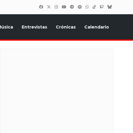
úsica
Entrevistas
Crónicas
Calendario
inión, Eurostars, y todo lo relacionado con el festival de