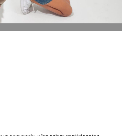
se va acercando, y
los países participantes