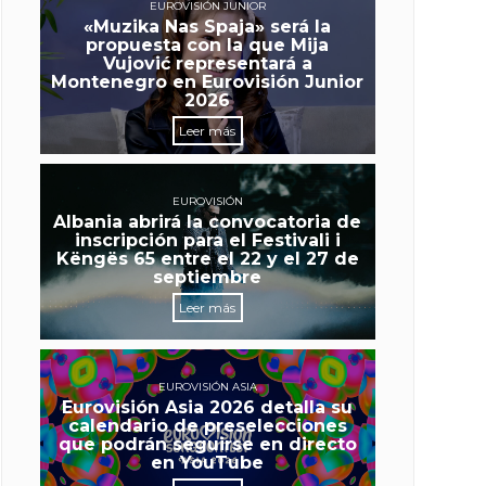
EUROVISIÓN JUNIOR
«Muzika Nas Spaja» será la
propuesta con la que Mija
Vujović representará a
Montenegro en Eurovisión Junior
2026
Leer más
EUROVISIÓN
Albania abrirá la convocatoria de
inscripción para el Festivali i
Këngës 65 entre el 22 y el 27 de
septiembre
Leer más
EUROVISIÓN ASIA
Eurovisión Asia 2026 detalla su
calendario de preselecciones
que podrán seguirse en directo
en YouTube