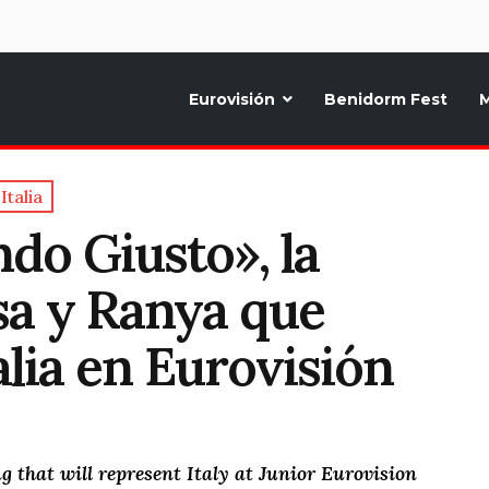
d
Eurovisión
Benidorm Fest
M
ternativo sobre la música y fiestas de toda Europa, Noticias diarias, op
Italia
o Giusto», la
sa y Ranya que
alia en Eurovisión
 that will represent Italy at Junior Eurovision