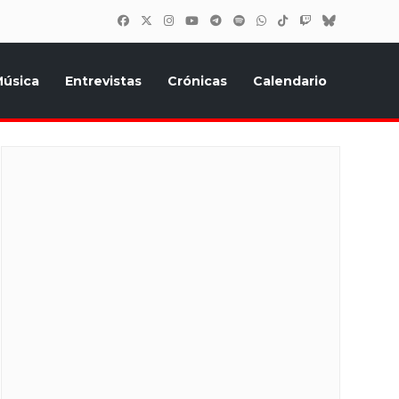
úsica
Entrevistas
Crónicas
Calendario
inión, Eurostars, y todo lo relacionado con el festival de