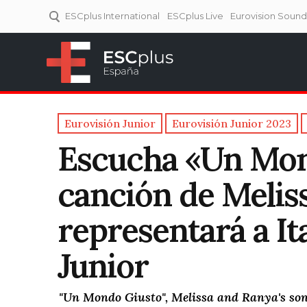
ESCplus International
ESCplus Live
Eurovision Soun
ESCplus España
Tu punto de referencia al
Eurovisión y NFs.
Eurovisión Junior
Eurovisión Junior 2023
Escucha «Un Mond
canción de Melis
representará a It
Junior
"Un Mondo Giusto", Melissa and Ranya's song