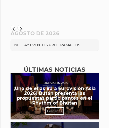
AGOSTO DE 2026
NO HAY EVENTOS PROGRAMADOS
ÚLTIMAS NOTICIAS
EUROVISIÓN ASIA
¡Una de ellas irá a Eurovisión Asia
2026! Bután presenta las
propuestas participantes en el
Rhythm of Bhutan
Leer más