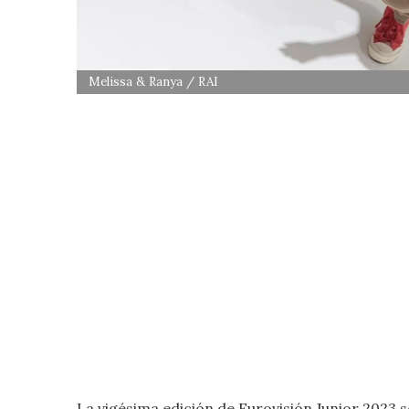
Melissa & Ranya / RAI
La vigésima edición de Eurovisión Junior 2023 