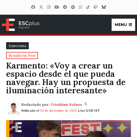
MENU
ESCplus España
Entrevista
Benidorm Fest
Karmento: «Voy a crear un
espacio desde el que pueda
navegar. Hay un propuesta de
iluminación interesante»
Redactado por:
Cristhian Solano
Publicado el
20 de diciembre de 2022
a las 12:08 CET