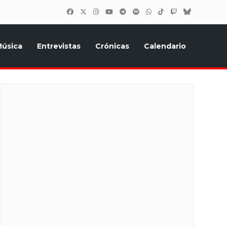
úsica
Entrevistas
Crónicas
Calendario
inión, Eurostars, y todo lo relacionado con el festival de