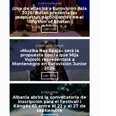
EUROVISIÓN ASIA
¡Una de ellas irá a Eurovisión Asia
2026! Bután presenta las
propuestas participantes en el
Rhythm of Bhutan
Leer más
EUROVISIÓN JUNIOR
«Muzika Nas Spaja» será la
propuesta con la que Mija
Vujović representará a
Montenegro en Eurovisión Junior
2026
Leer más
EUROVISIÓN
Albania abrirá la convocatoria de
inscripción para el Festivali i
Këngës 65 entre el 22 y el 27 de
septiembre