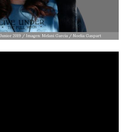
 Junior 2019 / Imagen: Melani García / Noelia Gaspart