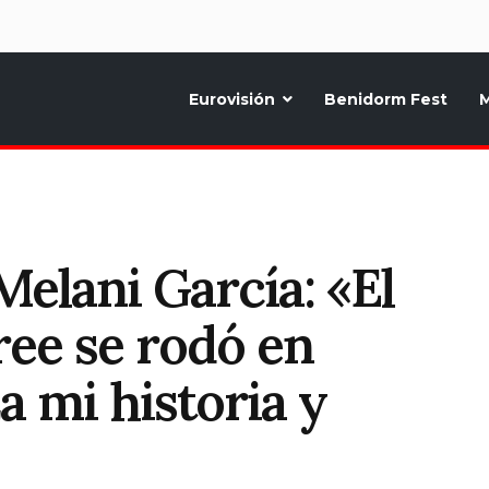
d
Eurovisión
Benidorm Fest
M
ternativo sobre la música y fiestas de toda Europa, Noticias diarias, op
elani García: «El
ree se rodó en
a mi historia y