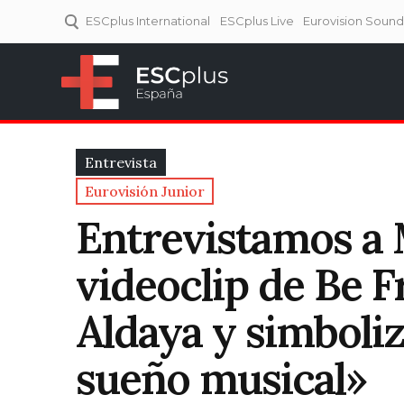
ESCplus International
ESCplus Live
Eurovision Soun
ESCplus España
Tu punto de referencia al
Eurovisión y NFs.
Entrevista
Eurovisión Junior
Entrevistamos a M
videoclip de Be F
Aldaya y simboliz
sueño musical»