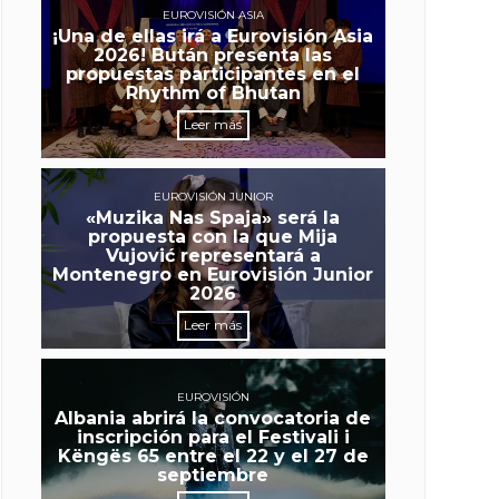
EUROVISIÓN ASIA
¡Una de ellas irá a Eurovisión Asia
2026! Bután presenta las
propuestas participantes en el
Rhythm of Bhutan
Leer más
EUROVISIÓN JUNIOR
«Muzika Nas Spaja» será la
propuesta con la que Mija
Vujović representará a
Montenegro en Eurovisión Junior
2026
Leer más
EUROVISIÓN
Albania abrirá la convocatoria de
inscripción para el Festivali i
Këngës 65 entre el 22 y el 27 de
septiembre