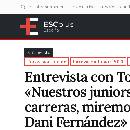
ESCplus International
ESCplus Live
Eurovision Soun
ESCplus España
Tu punto de referencia al
Eurovisión y NFs.
Entrevista
Eurovisión Junior
Eurovisión Junior 2023
Entrevista con To
«Nuestros junior
carreras, miremo
Dani Fernández»