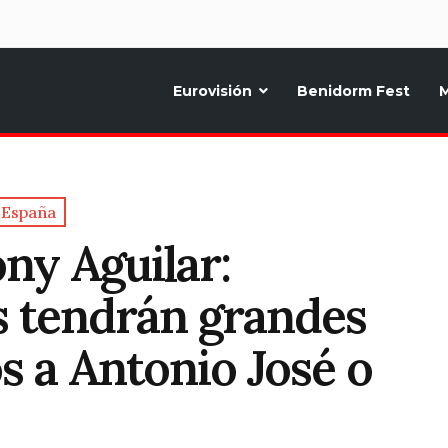
d
Eurovisión
Benidorm Fest
M
ternativo sobre la música y fiestas de toda Europa, Noticias diarias, op
España
ny Aguilar:
s tendrán grandes
s a Antonio José o