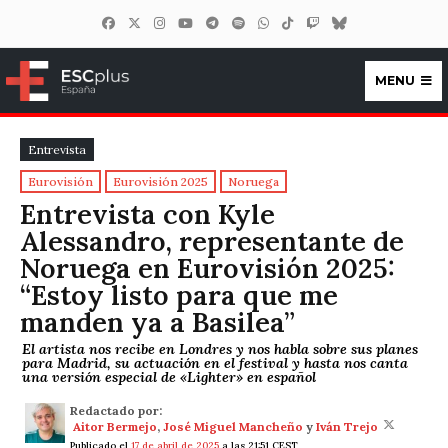
MENU
ESCplus España
Entrevista
Eurovisión
Eurovisión 2025
Noruega
Entrevista con Kyle
Alessandro, representante de
Noruega en Eurovisión 2025:
“Estoy listo para que me
manden ya a Basilea”
El artista nos recibe en Londres y nos habla sobre sus planes
para Madrid, su actuación en el festival y hasta nos canta
una versión especial de «Lighter» en español
Redactado por:
Aitor Bermejo
,
José Miguel Mancheño
y
Iván Trejo
Publicado el
17 de abril de 2025
a las 21:51 CEST