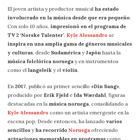
El joven artista y productor musical
ha estado
involucrado en la música desde que era pequeño
.
Con solo 10 años,
impresionó en el programa de
TV 2
‘Norske Talenter’
.
Kyle Alessandro
se
inspira en una amplia gama de géneros musicales
y culturas
, desde
Sudamérica
y
Japón
hasta la
música folclórica noruega
y en instrumentos
como el
langeleik
y el
violín
.
En
2017
, publicó su primer sencillo
«Din Sang»
,
producido por
Erik Fjeld
e
Ida Wærdahl
, figuras
destacadas en la
música noruega
, consolidando a
Kyle Alessandro
como un artista emergente en la
escena pop. Desde entonces, ha lanzado
varios
sencillos
y
ha recorrido
Noruega
ofreciendo
actuaciones memorables en programas
como