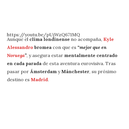
https://youtu.be/pUjWzQ671MQ
Aunque el
clima londinense
no acompaña,
Kyle
Alessandro
bromea
con que es
“mejor que en
Noruega
”
, y asegura estar
mentalmente centrado
en cada parada
de esta aventura eurovisiva. Tras
pasar por
Ámsterdam
y
Mánchester
, su próximo
destino es
Madrid
.