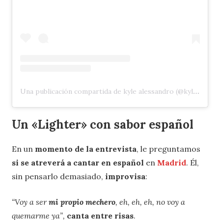
Una publicación compartida de kyle alessandro (@kyle.alessandro)
Un «Lighter» con sabor español
En un
momento de la entrevista
, le preguntamos
si se atreverá a cantar en español
en
Madrid
. Él,
sin pensarlo demasiado,
improvisa
:
“Voy a ser
mi propio mechero
, eh, eh, eh, no voy a
quemarme ya”,
canta entre risas
.