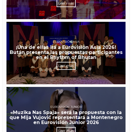
Leer más
EUROVISIÓN ASIA
¡Una de ellas irá a Eurovisión Asia 2026!
Bután presenta las propuestas participantes
en el Rhythm of Bhutan
Leer más
EUROVISIÓN JUNIOR
«Muzika Nas Spaja» será la propuesta con la
que Mija Vujović representará a Montenegro
en Eurovisión Junior 2026
Leer más