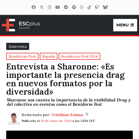
MENU
ESCplus España
Entrevista
Benidorm Fest
España
Benidorm Fest 2024
Entrevista a Sharonne: «Es
importante la presencia drag
en nuevos formatos por la
diversidad»
Sharonne nos cuenta la importancia de la visibilidad Drag y
del colectivo en eventos como el Benidorm Fest
Redactado por:
Cristhian Solano
Publicado el
29 de enero de 2024
a las 23:54 CET