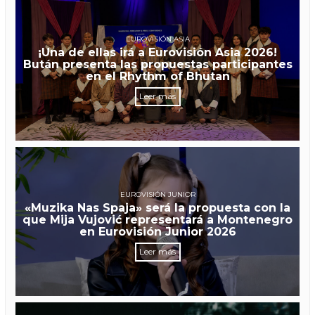
EUROVISIÓN ASIA
¡Una de ellas irá a Eurovisión Asia 2026!
Bután presenta las propuestas participantes
en el Rhythm of Bhutan
Leer más
EUROVISIÓN JUNIOR
«Muzika Nas Spaja» será la propuesta con la
que Mija Vujović representará a Montenegro
en Eurovisión Junior 2026
Leer más