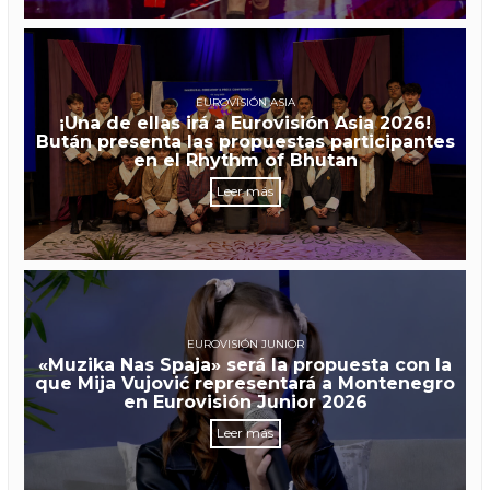
EUROVISIÓN ASIA
¡Una de ellas irá a Eurovisión Asia 2026!
Bután presenta las propuestas participantes
en el Rhythm of Bhutan
Leer más
EUROVISIÓN JUNIOR
«Muzika Nas Spaja» será la propuesta con la
que Mija Vujović representará a Montenegro
en Eurovisión Junior 2026
Leer más