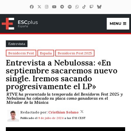
MENU
ESCplus España
Entrevista
Benidorm Fest
España
Benidorm Fest 2025
Entrevista a Nebulossa: «En
septiembre sacaremos nuevo
single. Iremos sacando
progresivamente el LP»
RTVE ha presentado la temporada del Benidorm Fest 2025 y
Nebulossa ha colocado su placa como ganadoras en el
Mirador de la Música
Redactado por:
Cristhian Solano
Publicado el
9 de julio de 2024
a las 17:11 CEST