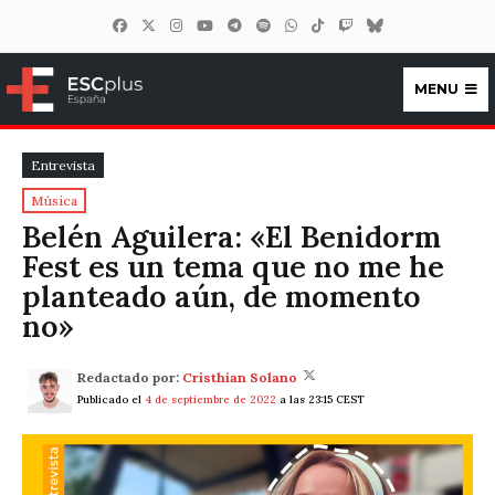
MENU
ESCplus España
Entrevista
Música
Belén Aguilera: «El Benidorm
Fest es un tema que no me he
planteado aún, de momento
no»
Redactado por:
Cristhian Solano
Publicado el
4 de septiembre de 2022
a las 23:15 CEST