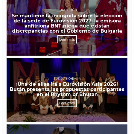
EUROVISIÓN
Se mantiene la incógnita sobre la elección
de la sede de Eurovisión 2027: la emisora
anfitriona BNT niega que existan
discrepancias con el Gobierno de Bulgaria
Leer más
EUROVISIÓN ASIA
¡Una de ellas irá a Eurovisión Asia 2026!
Bután presenta las propuestas participantes
en el Rhythm of Bhutan
Leer más