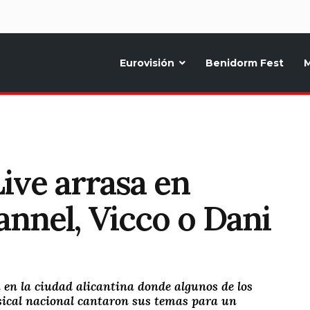
d
Eurovisión
Benidorm Fest
M
ternativo sobre la música y fiestas de toda Europa, Noticias diarias, op
ve arrasa en
nnel, Vicco o Dani
 en la ciudad alicantina donde algunos de los
ical nacional cantaron sus temas para un