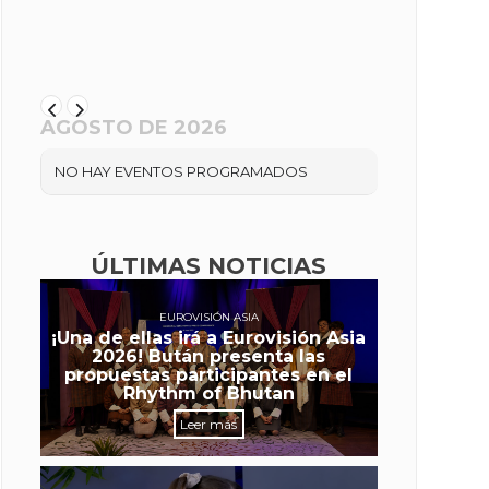
AGOSTO DE 2026
NO HAY EVENTOS PROGRAMADOS
ÚLTIMAS NOTICIAS
EUROVISIÓN ASIA
¡Una de ellas irá a Eurovisión Asia
2026! Bután presenta las
propuestas participantes en el
Rhythm of Bhutan
Leer más