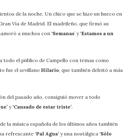
entos de la noche. Un chico que se hizo un hueco en
 Gran Vía de Madrid. El madrileño, que firmó su
 enamoró a muchos con
‘Semanas
’ y
‘Estamos a un
 a todo el público de Campello con temas como
o fue el sevillano
Hilario
, que también deleitó a más
ción del pasado año, consiguió mover a todo
que’
y
‘Cansado de estar triste’
.
de la música española de los últimos años también
na refrescante
‘Pal Agua’
y una nostálgica
‘Sólo