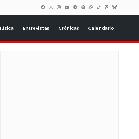
úsica
Entrevistas
Crónicas
Calendario
inión, Eurostars, y todo lo relacionado con el festival de