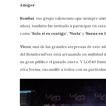
Amigos’
.
Bombai
, ese grupo valenciano que siempre anim
años), también fue invitado a participar en est
como
‘Solo si es contigo’
,
‘Vuela’
y
‘Suena en l
Vicco
, una de las grandes sorpresas de este año
del BenidormFest está arrasando en multitud de
un gran público el pasado enero. Y LOS40 Sum
otra forma, encandiló a todos con su particula