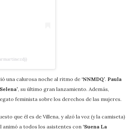
armartinezdj)
ició una calurosa noche al ritmo de
‘NNMDQ’
.
Paula
Selena’
, su último gran lanzamiento. Además,
egato feminista sobre los derechos de las mujeres.
puesto que él es de Villena, y alzó la voz (y la camiseta)
 Él animó a todos los asistentes con
‘Suena La