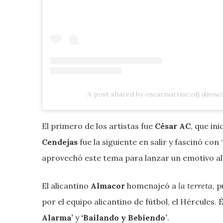
A post shared by oscarmartinezdj (@osc
El primero de los artistas fue
César AC
, que in
Cendejas
fue la siguiente en salir y fascinó con ‘
aprovechó este tema para lanzar un emotivo al
El alicantino
Almacor
homenajeó a
la terreta
, 
por el equipo alicantino de fútbol, el Hércules.
Alarma’
y
‘Bailando y Bebiendo’
.