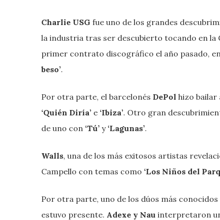
Charlie USG
fue uno de los grandes descubrimi
la industria tras ser descubierto tocando en la
primer contrato discográfico el año pasado,
beso’
.
Por otra parte, el barcelonés
DePol
hizo bailar
‘Quién Diría’
e
‘Ibiza’
. Otro gran descubrimient
de uno con
‘Tú’
y
‘Lagunas’
.
Walls
, una de los más exitosos artistas revela
Campello con temas como
‘Los Niños del Par
Por otra parte, uno de los dúos más conocidos 
estuvo presente.
Adexe y Nau
interpretaron u