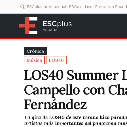
ESCplus International
ESCplus Live
Eurovision Soun
ESCplus España
Tu punto de referencia al
Eurovisión y NFs.
Crónica
Música
LOS40
LOS40 Summer Li
Campello con Cha
Fernández
La gira de LOS40 de este verano hizo parada
artistas más importantes del panorama mus