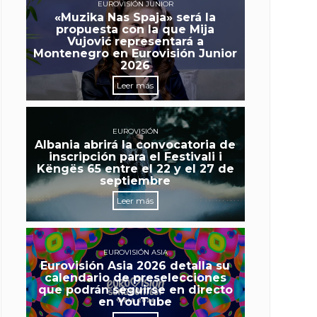
EUROVISIÓN JUNIOR
«Muzika Nas Spaja» será la
propuesta con la que Mija
Vujović representará a
Montenegro en Eurovisión Junior
2026
Leer más
EUROVISIÓN
Albania abrirá la convocatoria de
inscripción para el Festivali i
Këngës 65 entre el 22 y el 27 de
septiembre
Leer más
EUROVISIÓN ASIA
Eurovisión Asia 2026 detalla su
calendario de preselecciones
que podrán seguirse en directo
en YouTube