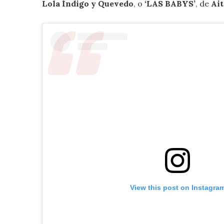
Lola Índigo y Quevedo
, o
‘LAS BABYS’
, de
Ai
View this post on Instagra