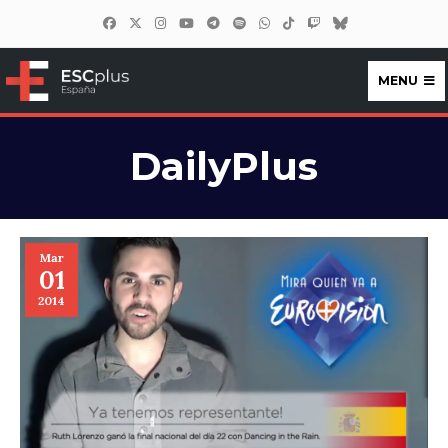
MENU
ESCplus España
DailyPlus
Mar
01
2014