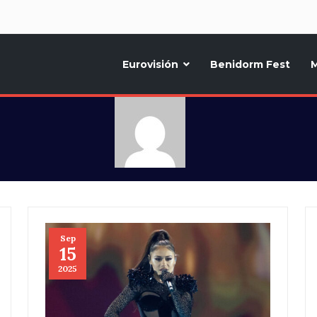
d
Eurovisión
Benidorm Fest
M
ternativo sobre la música y fiestas de toda Europa, Noticias diarias, op
Sep
15
2025