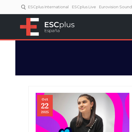
ESCplus International
ESCplus Live
Eurovision Soun
ESCplus España
Tu punto de referencia al
Eurovisión y NFs.
Oct
22
2025