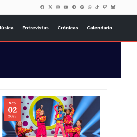
úsica
Entrevistas
Crónicas
Calendario
inión, Eurostars, y todo lo relacionado con el festival de
Sep
02
2025