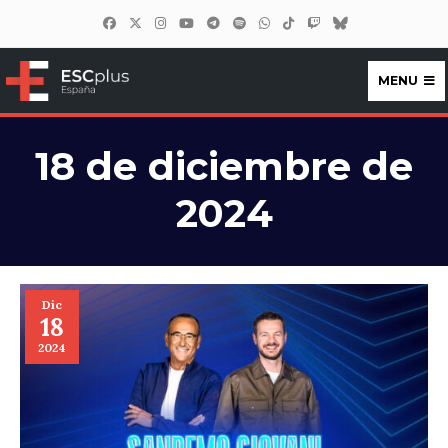
MENU
ESCplus España
18 de diciembre de
2024
Dic
18
2024