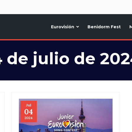
d
Eurovisión
Benidorm Fest
M
ternativo sobre la música y fiestas de toda Europa, Noticias diarias, op
 de julio de 20
Jul
04
2024