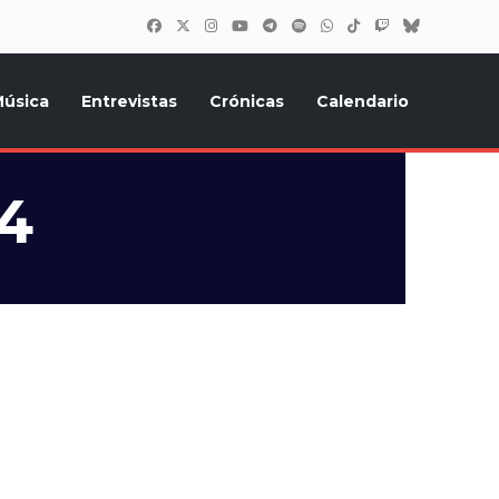
úsica
Entrevistas
Crónicas
Calendario
inión, Eurostars, y todo lo relacionado con el festival de
24