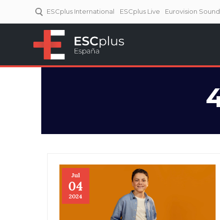
ESCplus International
ESCplus Live
Eurovision Soun
ESCplus España
Tu punto de referencia al
Eurovisión y NFs.
4
Jul
04
2024