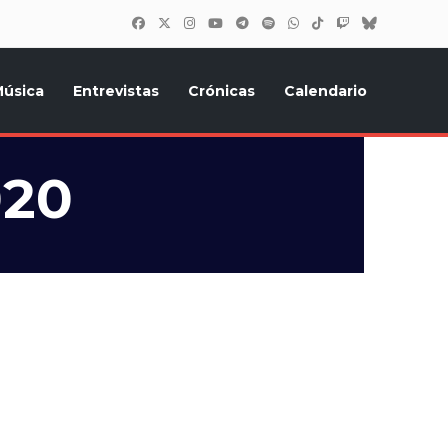
úsica
Entrevistas
Crónicas
Calendario
inión, Eurostars, y todo lo relacionado con el festival de
020