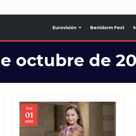
d
Eurovisión
Benidorm Fest
M
ternativo sobre la música y fiestas de toda Europa, Noticias diarias, op
de octubre de 2
Oct
01
2020