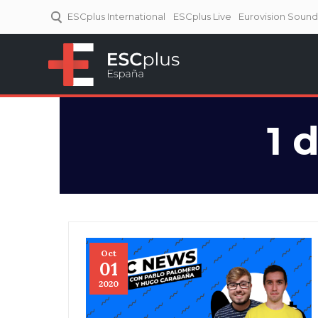
ESCplus International
ESCplus Live
Eurovision Soun
ESCplus España
Tu punto de referencia al
Eurovisión y NFs.
1 
Oct
01
2020