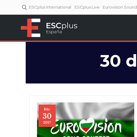
ESCplus International
ESCplus Live
Eurovision Soun
ESCplus España
Tu punto de referencia al
Eurovisión y NFs.
30 d
Dic
30
2017