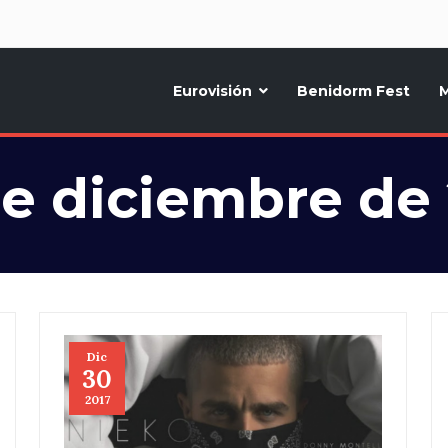
d
Eurovisión
Benidorm Fest
M
ternativo sobre la música y fiestas de toda Europa, Noticias diarias, op
e diciembre de
Dic
30
2017