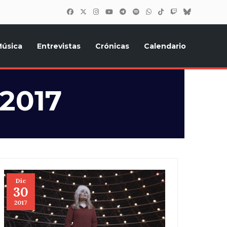
úsica
Entrevistas
Crónicas
Calendario
inión, Eurostars, y todo lo relacionado con el festival de
 2017
Dic
30
2017