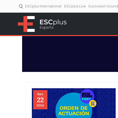
ESCplus International
ESCplus Live
Eurovision Soun
ESCplus España
Tu punto de referencia al
Eurovisión y NFs.
Ene
22
2024