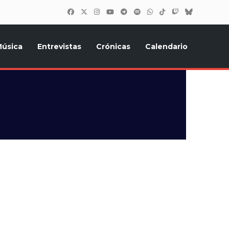
úsica
Entrevistas
Crónicas
Calendario
inión, Eurostars, y todo lo relacionado con el festival de