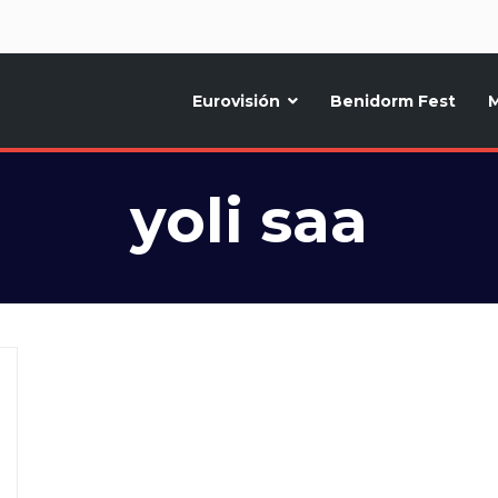
d
Eurovisión
Benidorm Fest
M
ternativo sobre la música y fiestas de toda Europa, Noticias diarias, op
yoli saa