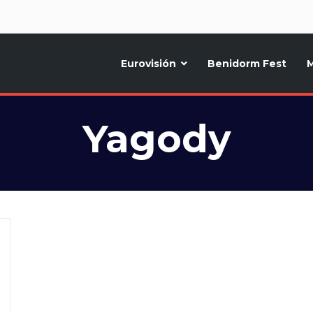
d
Eurovisión
Benidorm Fest
M
ternativo sobre la música y fiestas de toda Europa, Noticias diarias, op
Yagody