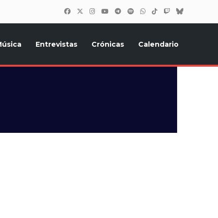
úsica
Entrevistas
Crónicas
Calendario
inión, Eurostars, y todo lo relacionado con el festival de