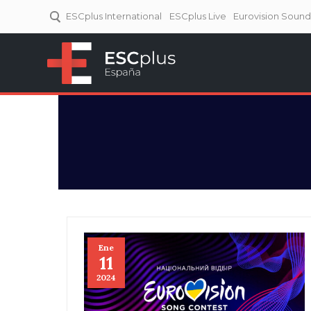
ESCplus International
ESCplus Live
Eurovision Soun
ESCplus España
Tu punto de referencia al
Eurovisión y NFs.
Ene
11
2024