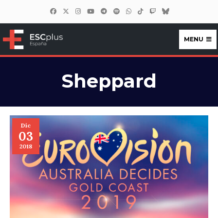
MENU
ESCplus España
Sheppard
Dic
03
2018