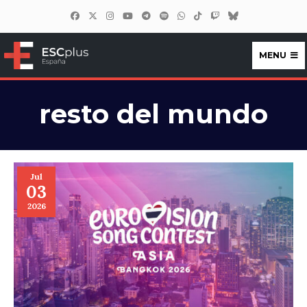
MENU
ESCplus España
resto del mundo
Jul
03
2026