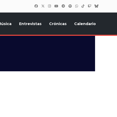
úsica
Entrevistas
Crónicas
Calendario
inión, Eurostars, y todo lo relacionado con el festival de