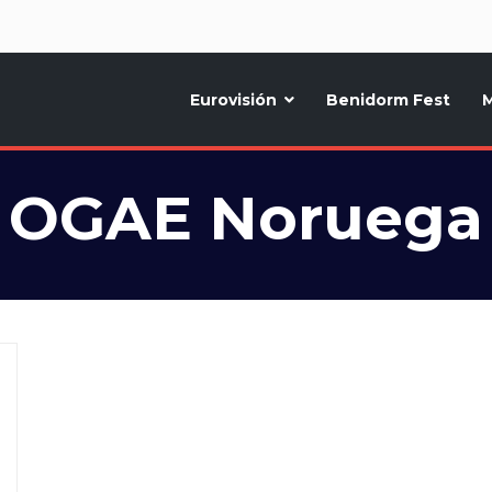
d
Eurovisión
Benidorm Fest
M
ternativo sobre la música y fiestas de toda Europa, Noticias diarias, op
OGAE Noruega