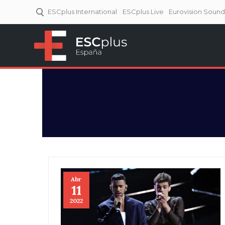
ESCplus International
ESCplus Live
Eurovision Soun
ESCplus España
Tu punto de referencia al
Eurovisión y NFs.
Abr
11
2022