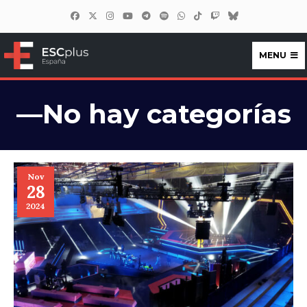
MENU
ESCplus España
—No hay categorías
Nov
28
2024