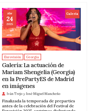
Abr
Galeria
24
2025
Eurovisión
Georgia
Galería: La actuación de
Mariam Shengelia (Georgia)
en la PrePartyES de Madrid
en imágenes
Iván Trejo
y
José Miguel Mancheño
Finalizada la temporada de preparties
antes de la celebración del Festival de
Eurovisión 2025, seguimos disfrutando