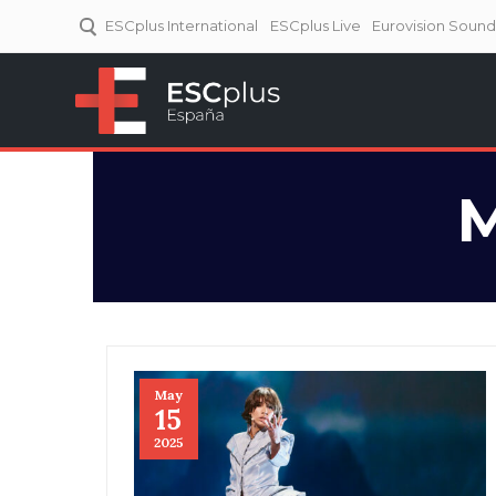
ESCplus International
ESCplus Live
Eurovision Soun
ESCplus España
Tu punto de referencia al
Eurovisión y NFs.
M
May
15
2025