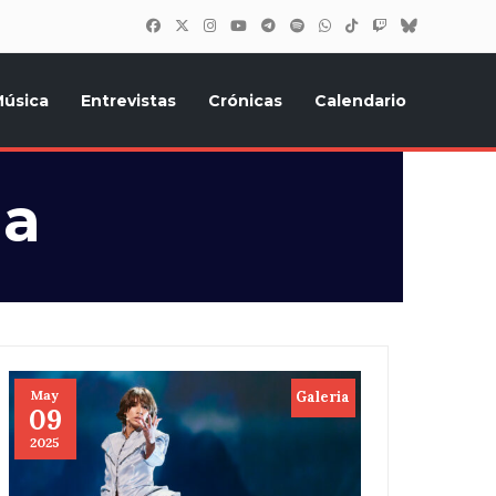
úsica
Entrevistas
Crónicas
Calendario
inión, Eurostars, y todo lo relacionado con el festival de
ia
May
Galeria
09
2025