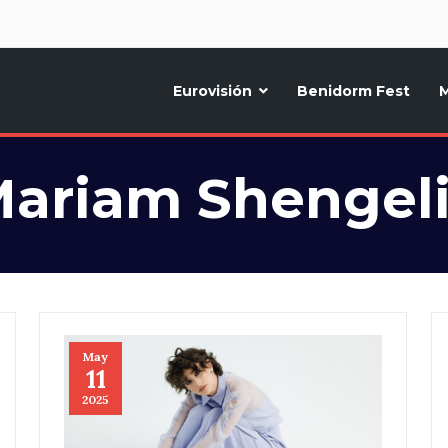
d
Eurovisión
Benidorm Fest
M
ternativo sobre la música y fiestas de toda Europa, Noticias diarias, op
ariam Shengel
May
11
2025