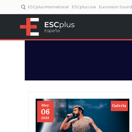
ESCplus International
ESCplus Live
Eurovision Soun
ESCplus España
Tu punto de referencia al
Eurovisión y NFs.
May
Galeria
06
2023