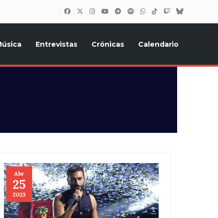
úsica
Entrevistas
Crónicas
Calendario
inión, Eurostars, y todo lo relacionado con el festival de
i
Abr
25
2023