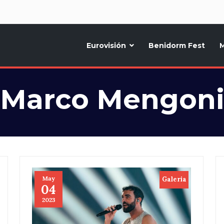
d
Eurovisión
Benidorm Fest
M
ternativo sobre la música y fiestas de toda Europa, Noticias diarias, op
Marco Mengon
May
Galeria
04
2023