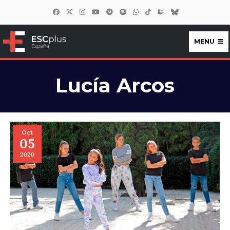
MENU
ESCplus España
Lucía Arcos
Oct
05
2020