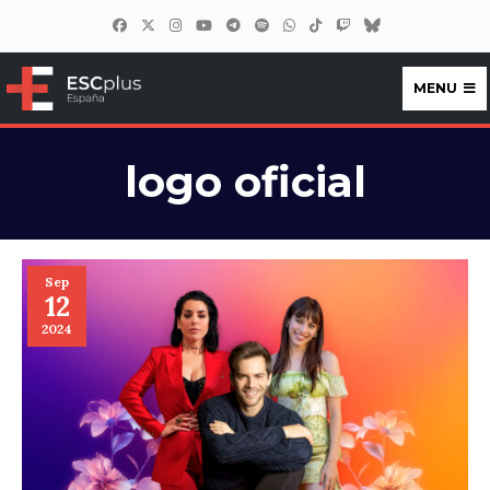
MENU
ESCplus España
logo oficial
Sep
12
2024