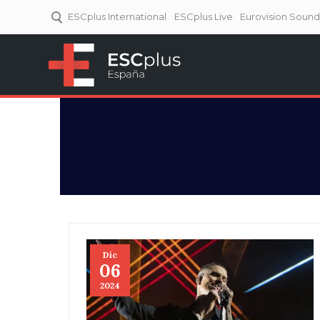
ESCplus International
ESCplus Live
Eurovision Soun
ESCplus España
Tu punto de referencia al
Eurovisión y NFs.
Dic
06
2024