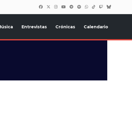
úsica
Entrevistas
Crónicas
Calendario
inión, Eurostars, y todo lo relacionado con el festival de