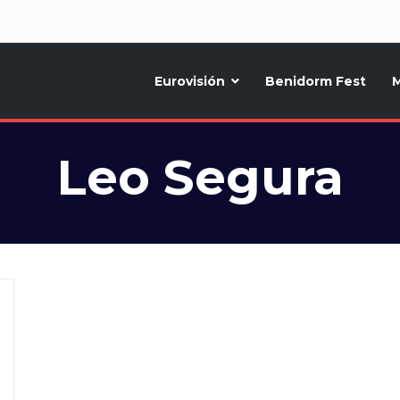
d
Eurovisión
Benidorm Fest
M
ternativo sobre la música y fiestas de toda Europa, Noticias diarias, op
Leo Segura