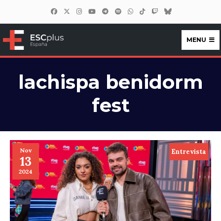
MENU
ESCplus España
lachispa benidorm
fest
Nov
Entrevista
13
2024