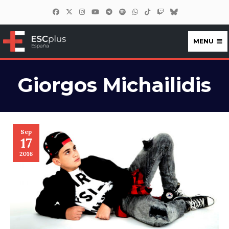
MENU
ESCplus España
Giorgos Michailidis
Sep
17
2016