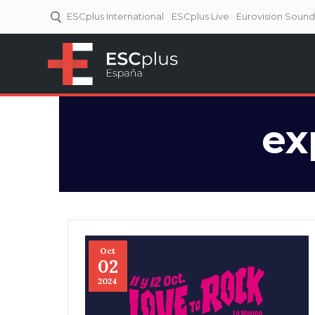
ESCplus International
ESCplus Live
Eurovision Soun
ESCplus España
Tu punto de referencia al
Eurovisión y NFs.
ex
Oct
02
2024