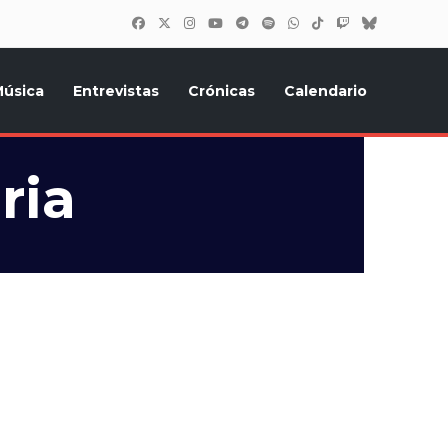
úsica
Entrevistas
Crónicas
Calendario
inión, Eurostars, y todo lo relacionado con el festival de
ria