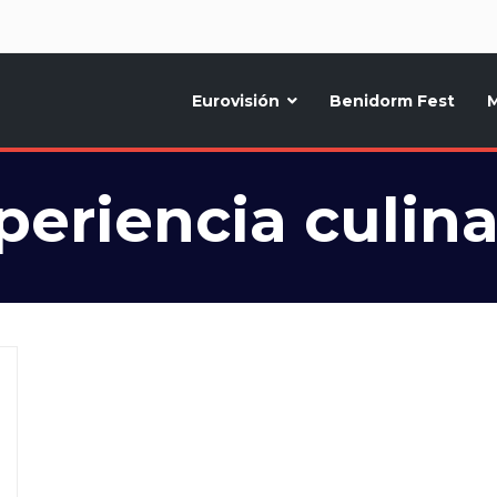
d
Eurovisión
Benidorm Fest
M
ternativo sobre la música y fiestas de toda Europa, Noticias diarias, op
periencia culina