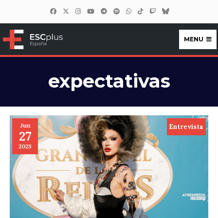
MENU
ESCplus España
expectativas
Jun
Entrevista
27
2023