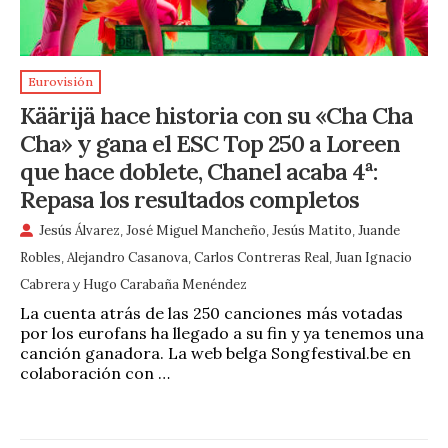
Eurovisión
Käärijä hace historia con su «Cha Cha
Cha» y gana el ESC Top 250 a Loreen
que hace doblete, Chanel acaba 4ª:
Repasa los resultados completos
Jesús Álvarez
,
José Miguel Mancheño
,
Jesús Matito
,
Juande
Robles
,
Alejandro Casanova
,
Carlos Contreras Real
,
Juan Ignacio
Cabrera
y
Hugo Carabaña Menéndez
La cuenta atrás de las 250 canciones más votadas
por los eurofans ha llegado a su fin y ya tenemos una
canción ganadora. La web belga Songfestival.be en
colaboración con …