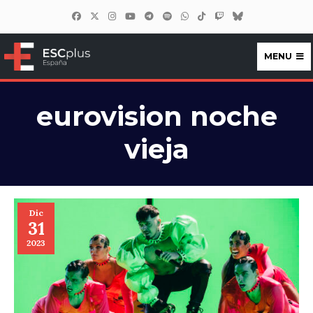
MENU
ESCplus España
eurovision noche
vieja
Dic
31
2023