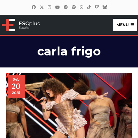
MENU
ESCplus España
carla frigo
Feb
20
2025