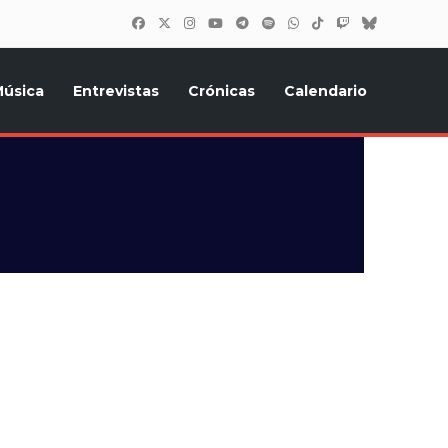
úsica
Entrevistas
Crónicas
Calendario
inión, Eurostars, y todo lo relacionado con el festival de