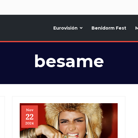
d
Eurovisión
Benidorm Fest
M
ternativo sobre la música y fiestas de toda Europa, Noticias diarias, op
besame
Nov
22
2024