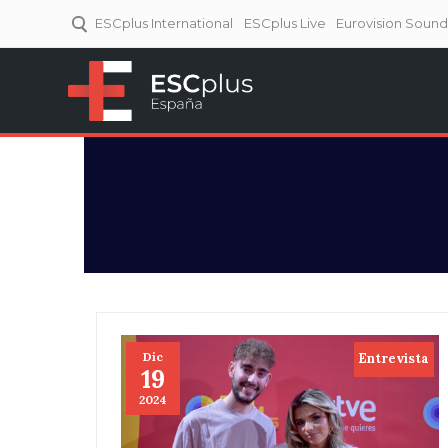
ESCplus International
ESCplus Live
Eurovision Soun
ESCplus España
Tu punto de referencia al
Eurovisión y NFs.
Dic
Entrevista
19
2024