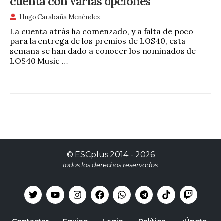
cuenta con varias opciones
Hugo Carabaña Menéndez
La cuenta atrás ha comenzado, y a falta de poco
para la entrega de los premios de LOS40, esta
semana se han dado a conocer los nominados de
LOS40 Music …
©
ESCplus
2014 -
2026
Todos los derechos reservados.
Contactar
Equipo
Login
Política
¡Únete