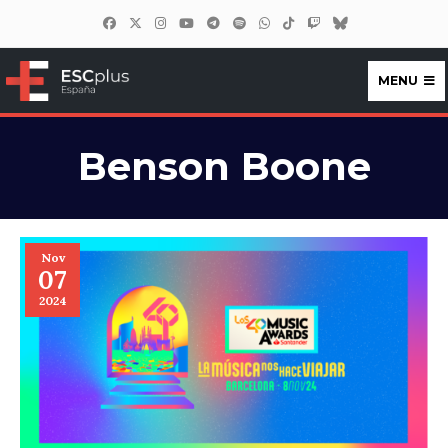
MENU
ESCplus España
Benson Boone
Nov
07
2024