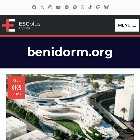
MENU
ESCplus España
benidorm.org
Oct
03
2025