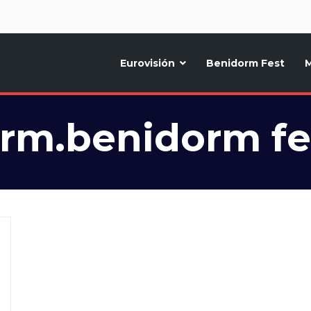
d
Eurovisión
Benidorm Fest
M
ternativo sobre la música y fiestas de toda Europa, Noticias diarias, op
rm.benidorm fe