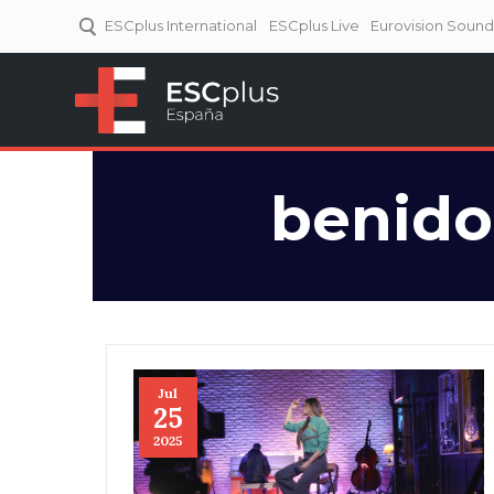
ESCplus International
ESCplus Live
Eurovision Soun
ESCplus España
Tu punto de referencia al
Eurovisión y NFs.
benido
Jul
25
2025