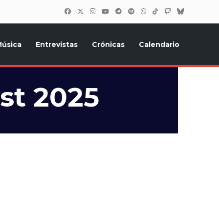
úsica
Entrevistas
Crónicas
Calendario
inión, Eurostars, y todo lo relacionado con el festival de
st 2025