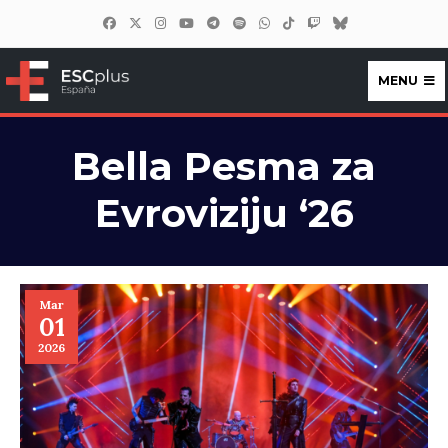
MENU
ESCplus España
Bella Pesma za
Evroviziju ‘26
Mar
01
2026