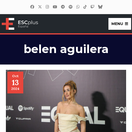
MENU
ESCplus España
belen aguilera
Oct
13
2024