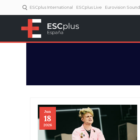
ESCplus International
ESCplus Live
Eurovision Soun
ESCplus España
Tu punto de referencia al
Eurovisión y NFs.
Jun
18
2026