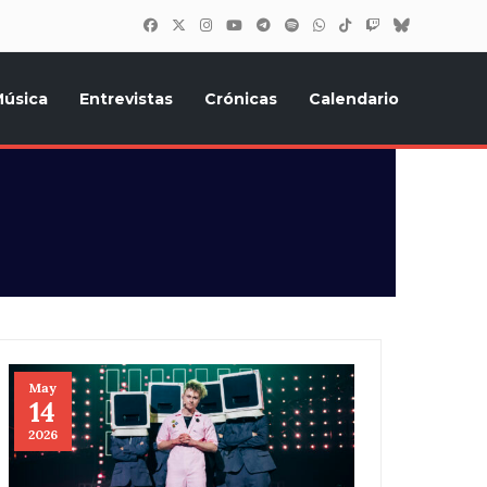
úsica
Entrevistas
Crónicas
Calendario
inión, Eurostars, y todo lo relacionado con el festival de
May
14
2026