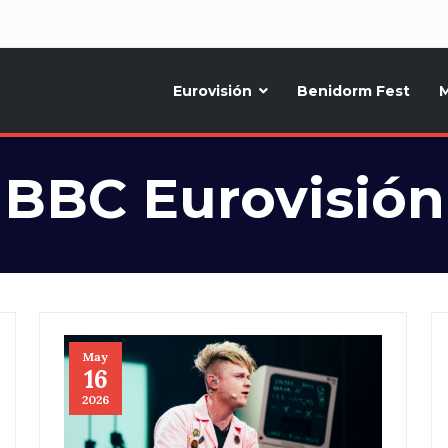
d
Eurovisión
Benidorm Fest
M
ternativo sobre la música y fiestas de toda Europa, Noticias diarias, op
BBC Eurovisión
May
16
2026